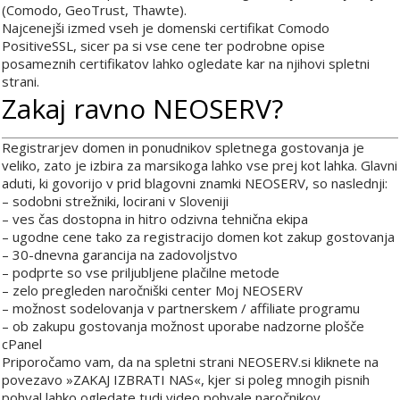
(Comodo, GeoTrust, Thawte).
Najcenejši izmed vseh je domenski certifikat Comodo
PositiveSSL, sicer pa si vse cene ter podrobne opise
posameznih certifikatov lahko ogledate kar na njihovi spletni
strani.
Zakaj ravno NEOSERV?
Registrarjev domen in ponudnikov spletnega gostovanja je
veliko, zato je izbira za marsikoga lahko vse prej kot lahka. Glavni
aduti, ki govorijo v prid blagovni znamki NEOSERV, so naslednji:
– sodobni strežniki, locirani v Sloveniji
– ves čas dostopna in hitro odzivna tehnična ekipa
– ugodne cene tako za registracijo domen kot zakup gostovanja
– 30-dnevna garancija na zadovoljstvo
– podprte so vse priljubljene plačilne metode
– zelo pregleden naročniški center Moj NEOSERV
– možnost sodelovanja v partnerskem / affiliate programu
– ob zakupu gostovanja možnost uporabe nadzorne plošče
cPanel
Priporočamo vam, da na spletni strani NEOSERV.si kliknete na
povezavo »ZAKAJ IZBRATI NAS«, kjer si poleg mnogih pisnih
pohval lahko ogledate tudi video pohvale naročnikov.