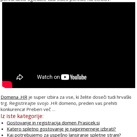
Domena .HR
je super izbira za vse, ki želite doseči tudi hrvaški
trg. Registrirajte svojo .HR domeno, preden vas prehiti
konkurenca! Preberi več …
Iz iste kategorije:
Gostovanje in registracija domen Prasicek.si
Katero spletno gostovanje je najprimerneje izbrati?
Kaj potrebujemo za uspešno lansiranje spletne strani?