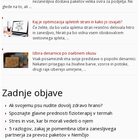
nezanesljiva dostava paketov velika ovira za podjetja. Ne
glede na to, ali …
Kaj je optimizacija spletnih strani in kako jo izvajati?
Če želite, da bo vaša spletna stran resnično delovala hitro
in zanesljivo, hkrati pa bo vidna vsem obiskovalcem
svetovnega spleta, …
Izbira denarnice po osebnem okusu
Vsak posameznik ima svoje predstave o popolni denarnici.
Nekateri prisegajo na živahne barve, vzorce in potiske,
drugi raje izberejo umirjene, …
Zadnje objave
Ali svojemu psu nudite dovolj zdravo hrano?
Spoznajte glavne prednosti fizioterapij v termah
Stres in vse, kar bi morali vedeti o njem
5 razlogov, zakaj je pomembna izbira zanesljivega
partnerja za prevoz paketov v Nemčijo