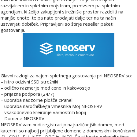
razvijalcem in spletnim mojstrom, predvsem pa spletnim
agencijam, ki želijo zakupljeni strežniški prostor razdeliti na
manjše enote, te pa nato prodajati dalje ter na ta način
ustvarjati dobiček. Pripravljeni so štirje reseller paketi
gostovanja.
Glavni razlogi za najem spletnega gostovanja pri NEOSERV so:
– hitro odzivni SSD strežniki
– odlično razmerje med ceno in kakovostjo
– prijazna podpora (24/7)
– uporaba nadzorne plošče cPanel
– uporaba naročniškega vmesnika Moj NEOSERV
– vsakodnevno kreiranje varnostnih kopij
– Domene NEOSERV
NEOSERV vam nudi registracijo najrazličnejših domen, med
katerimi so najbolj priljubljene domene z domenskimi končnicami
.SI, .COM, .EU, .NET, .ORG in .INFO. Če si boste ogledali njihov