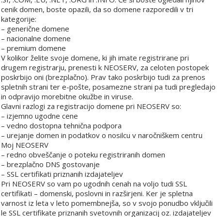
cenik domen, boste opazili, da so domene razporedili v tri
kategorije:
– generične domene
– nacionalne domene
– premium domene
V kolikor želite svoje domene, ki jih imate registrirane pri
drugem registrarju, prenesti k NEOSERV, za celoten postopek
poskrbijo oni (brezplačno). Prav tako poskrbijo tudi za prenos
spletnih strani ter e-pošte, posamezne strani pa tudi pregledajo
in odpravijo morebitne okužbe in viruse.
Glavni razlogi za registracijo domene pri NEOSERV so:
– izjemno ugodne cene
– vedno dostopna tehnična podpora
– urejanje domen in podatkov o nosilcu v naročniškem centru
Moj NEOSERV
– redno obveščanje o poteku registriranih domen
– brezplačno DNS gostovanje
– SSL certifikati priznanih izdajateljev
Pri NEOSERV so vam po ugodnih cenah na voljo tudi SSL
certifikati – domenski, poslovni in razširjeni. Ker je spletna
varnost iz leta v leto pomembnejša, so v svojo ponudbo vključili
le SSL certifikate priznanih svetovnih organizacij oz. izdajateljev