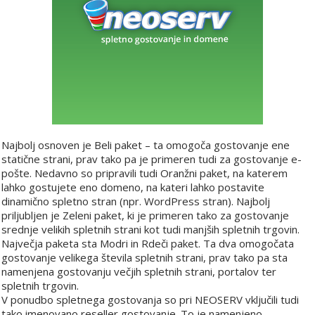
Najbolj osnoven je Beli paket – ta omogoča gostovanje ene
statične strani, prav tako pa je primeren tudi za gostovanje e-
pošte. Nedavno so pripravili tudi Oranžni paket, na katerem
lahko gostujete eno domeno, na kateri lahko postavite
dinamično spletno stran (npr. WordPress stran). Najbolj
priljubljen je Zeleni paket, ki je primeren tako za gostovanje
srednje velikih spletnih strani kot tudi manjših spletnih trgovin.
Največja paketa sta Modri in Rdeči paket. Ta dva omogočata
gostovanje velikega števila spletnih strani, prav tako pa sta
namenjena gostovanju večjih spletnih strani, portalov ter
spletnih trgovin.
V ponudbo spletnega gostovanja so pri NEOSERV vključili tudi
tako imenovano reseller gostovanje. To je namenjeno