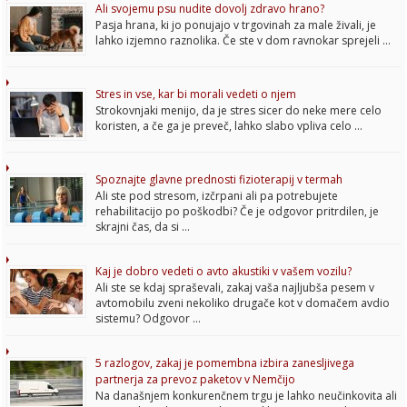
Ali svojemu psu nudite dovolj zdravo hrano?
Pasja hrana, ki jo ponujajo v trgovinah za male živali, je
lahko izjemno raznolika. Če ste v dom ravnokar sprejeli …
Stres in vse, kar bi morali vedeti o njem
Strokovnjaki menijo, da je stres sicer do neke mere celo
koristen, a če ga je preveč, lahko slabo vpliva celo …
Spoznajte glavne prednosti fizioterapij v termah
Ali ste pod stresom, izčrpani ali pa potrebujete
rehabilitacijo po poškodbi? Če je odgovor pritrdilen, je
skrajni čas, da si …
Kaj je dobro vedeti o avto akustiki v vašem vozilu?
Ali ste se kdaj spraševali, zakaj vaša najljubša pesem v
avtomobilu zveni nekoliko drugače kot v domačem avdio
sistemu? Odgovor …
5 razlogov, zakaj je pomembna izbira zanesljivega
partnerja za prevoz paketov v Nemčijo
Na današnjem konkurenčnem trgu je lahko neučinkovita ali