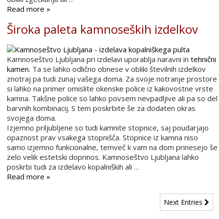
Read more »
Široka paleta kamnoseških izdelkov
Kamnoseštvo Ljubljana pri izdelavi uporablja naravni in
tehnični
kamen
. Ta se lahko odlično obnese v obliki številnih izdelkov
znotraj pa tudi zunaj vašega doma. Za svoje notranje prostore
si lahko na primer omislite okenske police iz kakovostne vrste
kamna. Takšne police so lahko povsem nevpadljive ali pa so del
barvnih kombinacij. S tem poskrbite še za dodaten okras
svojega doma.
Izjemno priljubljene so tudi kamnite stopnice, saj poudarjajo
opaznost prav vsakega stopnišča. Stopnice iz kamna niso
samo izjemno funkcionalne, temveč k vam na dom prinesejo še
zelo velik estetski doprinos. Kamnoseštvo Ljubljana lahko
poskrbi tudi za izdelavo kopalniških ali …
Read more »
Next Entries