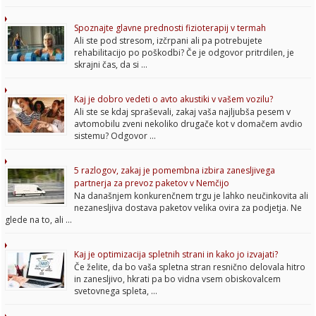
Spoznajte glavne prednosti fizioterapij v termah
Ali ste pod stresom, izčrpani ali pa potrebujete
rehabilitacijo po poškodbi? Če je odgovor pritrdilen, je
skrajni čas, da si …
Kaj je dobro vedeti o avto akustiki v vašem vozilu?
Ali ste se kdaj spraševali, zakaj vaša najljubša pesem v
avtomobilu zveni nekoliko drugače kot v domačem avdio
sistemu? Odgovor …
5 razlogov, zakaj je pomembna izbira zanesljivega
partnerja za prevoz paketov v Nemčijo
Na današnjem konkurenčnem trgu je lahko neučinkovita ali
nezanesljiva dostava paketov velika ovira za podjetja. Ne
glede na to, ali …
Kaj je optimizacija spletnih strani in kako jo izvajati?
Če želite, da bo vaša spletna stran resnično delovala hitro
in zanesljivo, hkrati pa bo vidna vsem obiskovalcem
svetovnega spleta, …