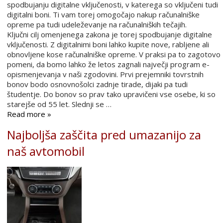
spodbujanju digitalne vključenosti, v katerega so vključeni tudi
digitalni boni. Ti vam torej omogočajo nakup računalniške
opreme pa tudi udeleževanje na računalniških tečajih.
Ključni cilj omenjenega zakona je torej spodbujanje digitalne
vključenosti. Z digitalnimi boni lahko kupite nove, rabljene ali
obnovljene kose računalniške opreme. V praksi pa to zagotovo
pomeni, da bomo lahko že letos zagnali največji program e-
opismenjevanja v naši zgodovini. Prvi prejemniki tovrstnih
bonov bodo osnovnošolci zadnje tirade, dijaki pa tudi
študentje. Do bonov so prav tako upravičeni vse osebe, ki so
starejše od 55 let. Slednji se …
Read more »
Najboljša zaščita pred umazanijo za
naš avtomobil