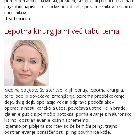
primer keramični, kovinski, peskani, strojno ali pa ročno izdelani
nagrobni napisi
. To je odvisno od želje posameznikov oziroma
naročnikov.…
Read more »
Lepotna kirurgija ni več tabu tema
Med najpogostejše storitve, ki jih ponuja lepotna kirurgija,
torej sodijo povečava, zmanjšanje oziroma preoblikovanje
dojk, dvig dojk, operacija vek in odprava podočnjakov,
operacija nosu, korekcija ušes, povečava ustnic, lic in brade,
glajenje gubic s pomočjo botoksa, pomlajevanje s hialuronsko
kislino, odstranjevanje kožnih sprememb.
Izjemno priljubljena storitev so še kemični piling, trajno
odstranjevanje poraščenosti, piling povrhnjice kože,