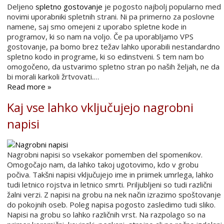
Deljeno
spletno gostovanje
je pogosto najbolj popularno med
novimi uporabniki spletnih strani. Ni pa primerno za poslovne
namene, saj smo omejeni z uporabo spletne kode in
programov, ki so nam na voljo. Če pa uporabljamo VPS
gostovanje, pa bomo brez težav lahko uporabili nestandardno
spletno kodo in programe, ki so edinstveni. S tem nam bo
omogočeno, da ustvarimo spletno stran po naših željah, ne da
bi morali karkoli žrtvovati.…
Read more »
Kaj vse lahko vključujejo nagrobni
napisi
Nagrobni napisi so vsekakor pomemben del spomenikov.
Omogočajo nam, da lahko takoj ugotovimo, kdo v grobu
počiva. Takšni napisi vključujejo ime in priimek umrlega, lahko
tudi letnico rojstva in letnico smrti. Priljubljeni so tudi različni
žalni verzi. Z napisi na grobu na nek način izrazimo spoštovanje
do pokojnih oseb. Poleg napisa pogosto zasledimo tudi sliko.
Napisi na grobu so lahko različnih vrst. Na razpolago so na