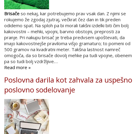
Brisače
so nekaj, kar potrebujemo prav vsak dan. Z njimi se
rokujemo že zgodaj zjutraj, večkrat čez dan in tik preden
odidemo spat. Na sploh pa bi morali takšni izdelki biti čim bolj
kakovostni – mehki, vpojni, barvno obstojni, preprosti za
pranje. Pri nakupu brisač je treba predvsem upoštevati, da
imajo kakovostnejše praviloma višjo gramaturo; to pomeni od
500 gramov na kvadratni meter. Takšna lastnost namreč
omogoča, da so brisače dovolj mehke pa tudi vpojne, obenem
pa so tudi bolj vzdržljive.…
Read more »
Poslovna darila kot zahvala za uspešno
poslovno sodelovanje