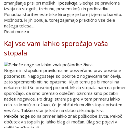
zmanjšanje prsi pri moških,
liposukcija
. Slednja se praviloma
izvaja na stegnih, trebuhu, prsnem košu in podbradku.
Ponudba storitev estetske kirurgije je torej izjemno barvita.
Možnosti, ki jih ponuja, torej zajemajo praktično vse dele
našega telesa.…
Read more »
Kaj vse vam lahko sporočajo vaša
stopala
Nogam in stopalom praviloma ne posvečamo prav posebne
pozornosti. Najpogosteje so pokrite z nogavicami ter čevlji,
zato sprememb niti ne opazimo. Kljub temu pa bi morali na
nekatere biti še posebej pozorni. Mrzla stopala nam na primer
sporočajo, da smo premalo oblečeni oziroma smo pozabili
nadeti nogavice. Po drugi strani pa gre v tem primeru lahko
celo za kronično težavo, če je občutek mrzlih stopal prisoten
ves čas. Takšno stanje kaže na slabo cirkulacijo krvi.
Pekoče noge
so na primer lahko znak poškodbe živca. Pekoč
občutek v stopalih je lahko blag ali močan. Blag se pojavi v
obliki žgečkanja ali …