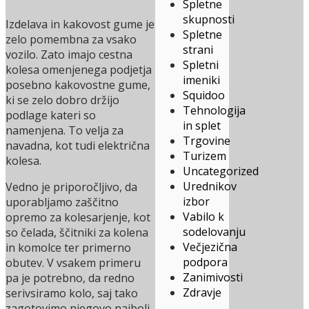
Spletne
skupnosti
Izdelava in kakovost gume je
Spletne
zelo pomembna za vsako
strani
vozilo. Zato imajo cestna
Spletni
kolesa omenjenega podjetja
imeniki
posebno kakovostne gume,
Squidoo
ki se zelo dobro držijo
Tehnologija
podlage kateri so
in splet
namenjena. To velja za
Trgovine
navadna, kot tudi električna
Turizem
kolesa.
Uncategorized
Urednikov
Vedno je priporočljivo, da
izbor
uporabljamo zaščitno
Vabilo k
opremo za kolesarjenje, kot
sodelovanju
so čelada, ščitniki za kolena
Večjezična
in komolce ter primerno
podpora
obutev. V vsakem primeru
Zanimivosti
pa je potrebno, da redno
Zdravje
serivsiramo kolo, saj tako
zagotovimo njegovo najbolj