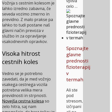
vpliva
Vožnja s cestnim kolesom je
celo …
lahko izredno zabavna, če
seveda vozimo zmerno in
previdno. Z malo prakse pa
lahko to tudi postane naš
glavni način prevoza v
službo in za opravljanje
vsakodnevnih opravkov.
Spoznajte
Visoka hitrost
glavne
cestnih koles
prednosti
fizioterapij
v
Vedno se je potrebno
zavedati, da je med vožnjo
termah
vsakega cestnega vozila
potrebna velika mera
Ali ste
previdnosti in strpnosti.
pod
Novejša cestna kolesa
so
stresom,
zelo hitra, saj nam
izčrpani
omogočajo, da brez težav in