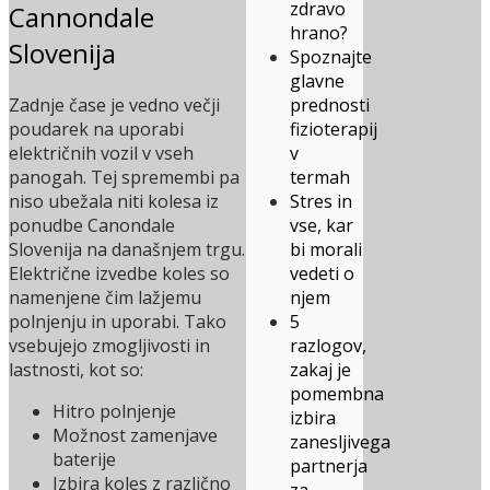
zdravo
Cannondale
hrano?
Slovenija
Spoznajte
glavne
Zadnje čase je vedno večji
prednosti
poudarek na uporabi
fizioterapij
električnih vozil v vseh
v
panogah. Tej spremembi pa
termah
niso ubežala niti kolesa iz
Stres in
ponudbe Canondale
vse, kar
Slovenija na današnjem trgu.
bi morali
Električne izvedbe koles so
vedeti o
namenjene čim lažjemu
njem
polnjenju in uporabi. Tako
5
vsebujejo zmogljivosti in
razlogov,
lastnosti, kot so:
zakaj je
pomembna
Hitro polnjenje
izbira
Možnost zamenjave
zanesljivega
baterije
partnerja
Izbira koles z različno