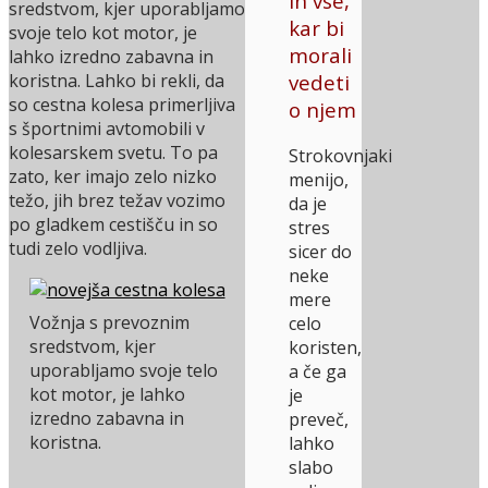
in vse,
sredstvom, kjer uporabljamo
kar bi
svoje telo kot motor, je
morali
lahko izredno zabavna in
vedeti
koristna. Lahko bi rekli, da
so cestna kolesa primerljiva
o njem
s športnimi avtomobili v
kolesarskem svetu. To pa
Strokovnjaki
zato, ker imajo zelo nizko
menijo,
težo, jih brez težav vozimo
da je
po gladkem cestišču in so
stres
tudi zelo vodljiva.
sicer do
neke
mere
Vožnja s prevoznim
celo
sredstvom, kjer
koristen,
uporabljamo svoje telo
a če ga
kot motor, je lahko
je
izredno zabavna in
preveč,
koristna.
lahko
slabo