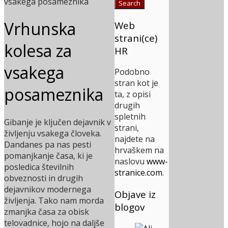
Vrhunska
Web
strani(ce)
kolesa za
HR
vsakega
Podobno
stran kot je
posameznika
ta, z opisi
drugih
spletnih
Gibanje je ključen dejavnik v
strani,
življenju vsakega človeka.
najdete na
Dandanes pa nas pesti
hrvaškem na
pomanjkanje časa, ki je
naslovu
www-
posledica številnih
stranice.com
.
obveznosti in drugih
dejavnikov modernega
Objave iz
življenja. Tako nam morda
blogov
zmanjka časa za obisk
telovadnice, hojo na daljše