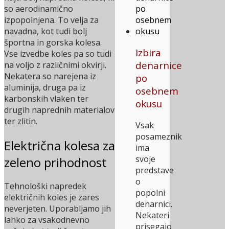
so aerodinamično
izpopolnjena. To velja za
navadna, kot tudi bolj
športna in gorska kolesa.
Izbira
Vse izvedbe koles pa so tudi
denarnice
na voljo z različnimi okvirji.
Nekatera so narejena iz
po
aluminija, druga pa iz
osebnem
karbonskih vlaken ter
okusu
drugih naprednih materialov
ter zlitin.
Vsak
posameznik
Električna kolesa za
ima
svoje
zeleno prihodnost
predstave
o
Tehnološki napredek
popolni
električnih koles je zares
denarnici.
neverjeten. Uporabljamo jih
Nekateri
lahko za vsakodnevno
prisegajo