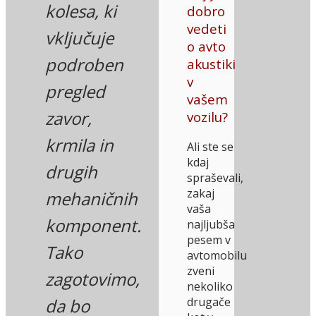
kolesa, ki
dobro
vedeti
vključuje
o avto
podroben
akustiki
v
pregled
vašem
zavor,
vozilu?
krmila in
Ali ste se
kdaj
drugih
spraševali,
zakaj
mehaničnih
vaša
komponent.
najljubša
pesem v
Tako
avtomobilu
zveni
zagotovimo,
nekoliko
drugače
da bo