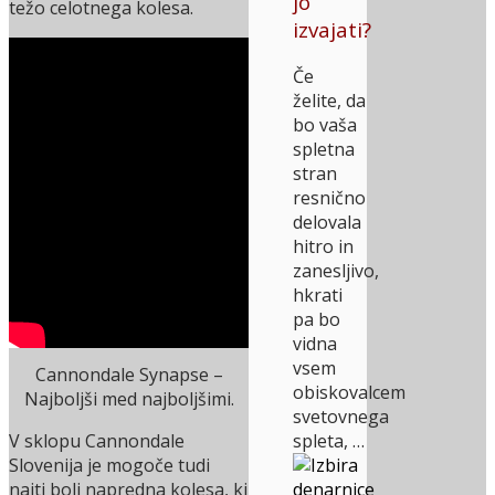
jo
težo celotnega kolesa.
izvajati?
Če
želite, da
bo vaša
spletna
stran
resnično
delovala
hitro in
zanesljivo,
hkrati
pa bo
vidna
vsem
Cannondale Synapse –
obiskovalcem
Najboljši med najboljšimi.
svetovnega
spleta, …
V sklopu Cannondale
Slovenija je mogoče tudi
najti bolj napredna kolesa, ki