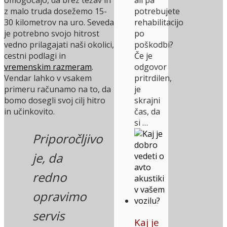
ali pa
z malo truda dosežemo 15-
potrebujete
30 kilometrov na uro. Seveda
rehabilitacijo
je potrebno svojo hitrost
po
vedno prilagajati naši okolici,
poškodbi?
cestni podlagi in
Če je
vremenskim razmeram
.
odgovor
Vendar lahko v vsakem
pritrdilen,
primeru računamo na to, da
je
bomo dosegli svoj cilj hitro
skrajni
in učinkovito.
čas, da
si …
Priporočljivo
je, da
redno
opravimo
servis
Kaj je