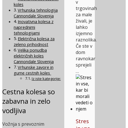
v
koles
trgovinah
Vrhunska tehnologija
za male
Cannondale Slovenija
živali, je
Inovativna kolesa z
lahko
naprednimi
tehnologijami
izjemno
Električna kolesa za
raznolika.
zeleno prihodnost
Če ste v
Velika ponudba
dom
električnih koles
ravnokar
Cannondale Slovenija
sprejeli
Vrhunske zavore in
…
gume cestnih koles
Iz iste kategorije:
Cestna kolesa so
zabavna in zelo
vodljiva
Stres
Vožnja s prevoznim