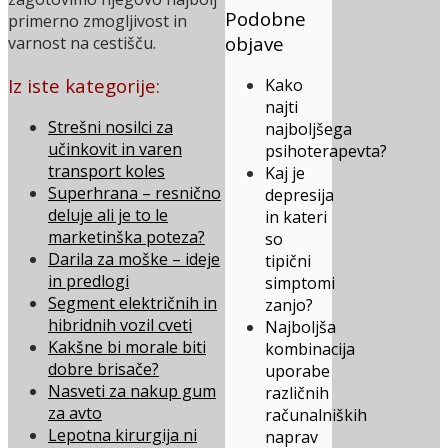
Podobne
primerno zmogljivost in
objave
varnost na cestišču.
Iz iste kategorije:
Kako
najti
Strešni nosilci za
najboljšega
učinkovit in varen
psihoterapevta?
transport koles
Kaj je
Superhrana – resnično
depresija
deluje ali je to le
in kateri
marketinška poteza?
so
Darila za moške – ideje
tipični
in predlogi
simptomi
Segment električnih in
zanjo?
hibridnih vozil cveti
Najboljša
Kakšne bi morale biti
kombinacija
dobre brisače?
uporabe
Nasveti za nakup gum
različnih
za avto
računalniških
Lepotna kirurgija ni
naprav