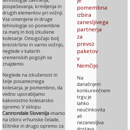
je
pospeševanja, krmiljenja in
pomembna
drugih elementov pri vožnji.
izbira
Vse omenjene in druge
zanesljivega
tehnologije so pomembne
partnerja
za manj in bolj izkušene
za
kolesarje. Omogočajo bolj
prevoz
brezskrbno in varno vožnjo,
paketov
neglede v katerih
vremenskih pogojih se
v
znajdemo.
Nemčijo
Neglede na izkušenost in
Na
želje posameznega
današnjem
kolesarja, je pomembno, da
konkurenčnem
vedno uporabljamo
trgu je
kakovostno kolesarsko
lahko
opremo. V sklopu
neučinkovita
Cannondale Slovenija
imamo
ali
na izbiro vrhunske čelade,
nezanesljiva
ščitnike in drugo opremo za
dostava