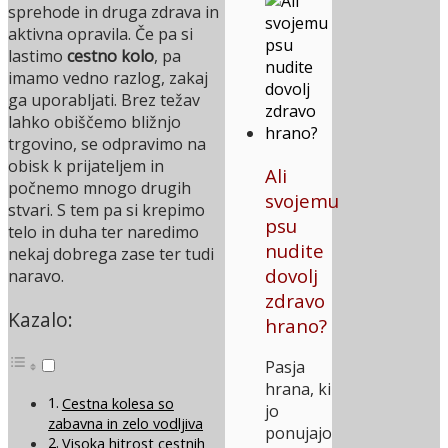
sprehode in druga zdrava in
aktivna opravila. Če pa si
lastimo
cestno kolo
, pa
imamo vedno razlog, zakaj
ga uporabljati. Brez težav
lahko obiščemo bližnjo
trgovino, se odpravimo na
obisk k prijateljem in
Ali
počnemo mnogo drugih
svojemu
stvari. S tem pa si krepimo
psu
telo in duha ter naredimo
nudite
nekaj dobrega zase ter tudi
dovolj
naravo.
zdravo
Kazalo:
hrano?
Pasja
hrana, ki
Cestna kolesa so
jo
zabavna in zelo vodljiva
ponujajo
Visoka hitrost cestnih