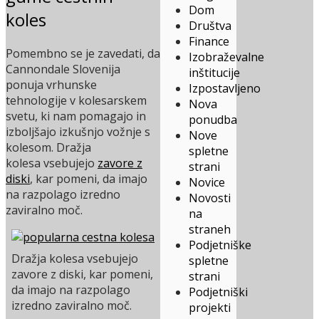
Dom
koles
Društva
Finance
Pomembno se je zavedati, da
Izobraževalne
Cannondale Slovenija
inštitucije
ponuja vrhunske
Izpostavljeno
tehnologije v kolesarskem
Nova
svetu, ki nam pomagajo in
ponudba
izboljšajo izkušnjo vožnje s
Nove
kolesom. Dražja
spletne
kolesa vsebujejo
zavore z
strani
diski
, kar pomeni, da imajo
Novice
na razpolago izredno
Novosti
zaviralno moč.
na
straneh
Podjetniške
Dražja kolesa vsebujejo
spletne
zavore z diski, kar pomeni,
strani
da imajo na razpolago
Podjetniški
izredno zaviralno moč.
projekti