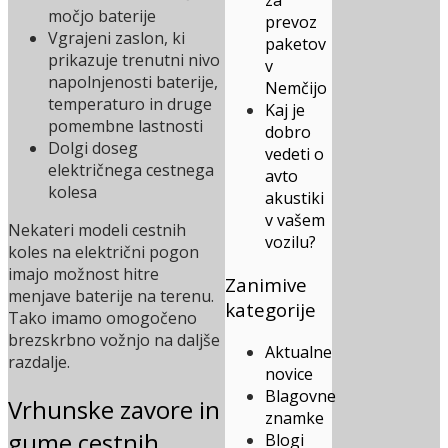
za
močjo baterije
prevoz
Vgrajeni zaslon, ki
paketov
prikazuje trenutni nivo
v
napolnjenosti baterije,
Nemčijo
temperaturo in druge
Kaj je
pomembne lastnosti
dobro
Dolgi doseg
vedeti o
električnega cestnega
avto
kolesa
akustiki
v vašem
Nekateri modeli cestnih
vozilu?
koles na električni pogon
imajo možnost hitre
Zanimive
menjave baterije na terenu.
kategorije
Tako imamo omogočeno
brezskrbno vožnjo na daljše
Aktualne
razdalje.
novice
Blagovne
Vrhunske zavore in
znamke
gume cestnih
Blogi