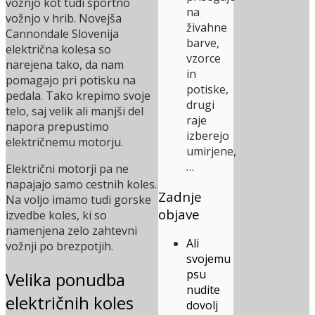
vožnjo kot tudi športno
na
vožnjo v hrib. Novejša
živahne
Cannondale Slovenija
barve,
električna kolesa so
vzorce
narejena tako, da nam
in
pomagajo pri potisku na
potiske,
pedala. Tako krepimo svoje
drugi
telo, saj velik ali manjši del
raje
napora prepustimo
izberejo
električnemu motorju.
umirjene,
…
Električni motorji pa ne
napajajo samo cestnih koles.
Zadnje
Na voljo imamo tudi gorske
objave
izvedbe koles, ki so
namenjena zelo zahtevni
Ali
vožnji po brezpotjih.
svojemu
psu
Velika ponudba
nudite
električnih koles
dovolj