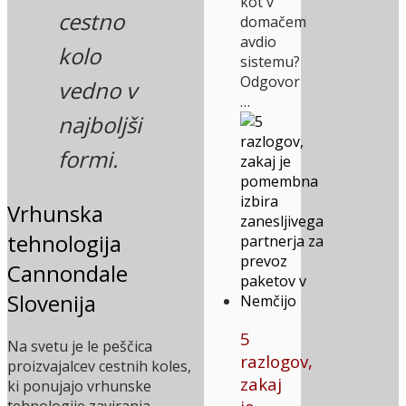
kot v
cestno
domačem
avdio
kolo
sistemu?
Odgovor
vedno v
…
najboljši
formi.
Vrhunska
tehnologija
Cannondale
Slovenija
5
Na svetu je le peščica
razlogov,
proizvajalcev cestnih koles,
zakaj
ki ponujajo vrhunske
tehnologije zaviranja,