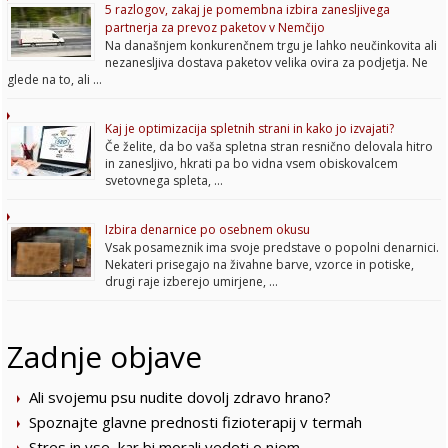
5 razlogov, zakaj je pomembna izbira zanesljivega
partnerja za prevoz paketov v Nemčijo
Na današnjem konkurenčnem trgu je lahko neučinkovita ali
nezanesljiva dostava paketov velika ovira za podjetja. Ne
glede na to, ali …
Kaj je optimizacija spletnih strani in kako jo izvajati?
Če želite, da bo vaša spletna stran resnično delovala hitro
in zanesljivo, hkrati pa bo vidna vsem obiskovalcem
svetovnega spleta, …
Izbira denarnice po osebnem okusu
Vsak posameznik ima svoje predstave o popolni denarnici.
Nekateri prisegajo na živahne barve, vzorce in potiske,
drugi raje izberejo umirjene, …
Zadnje objave
Ali svojemu psu nudite dovolj zdravo hrano?
Spoznajte glavne prednosti fizioterapij v termah
Stres in vse, kar bi morali vedeti o njem