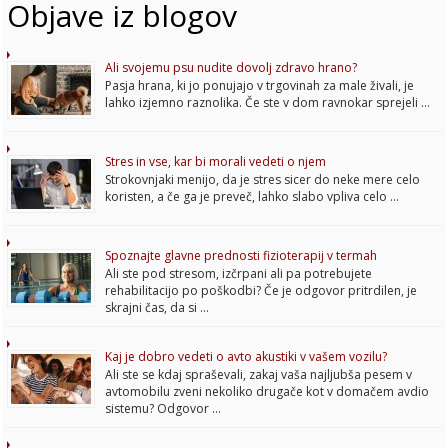
Objave iz blogov
Ali svojemu psu nudite dovolj zdravo hrano?
Pasja hrana, ki jo ponujajo v trgovinah za male živali, je
lahko izjemno raznolika. Če ste v dom ravnokar sprejeli …
Stres in vse, kar bi morali vedeti o njem
Strokovnjaki menijo, da je stres sicer do neke mere celo
koristen, a če ga je preveč, lahko slabo vpliva celo …
Spoznajte glavne prednosti fizioterapij v termah
Ali ste pod stresom, izčrpani ali pa potrebujete
rehabilitacijo po poškodbi? Če je odgovor pritrdilen, je
skrajni čas, da si …
Kaj je dobro vedeti o avto akustiki v vašem vozilu?
Ali ste se kdaj spraševali, zakaj vaša najljubša pesem v
avtomobilu zveni nekoliko drugače kot v domačem avdio
sistemu? Odgovor …