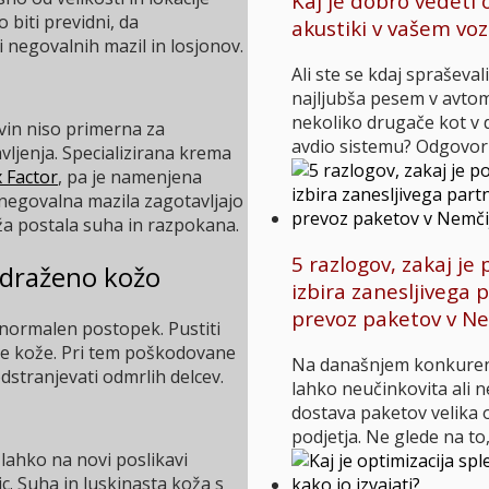
Kaj je dobro vedeti 
biti previdni, da
akustiki v vašem voz
negovalnih mazil in losjonov.
Ali ste se kdaj spraševal
najljubša pesem v avtom
nekoliko drugače kot 
avin niso primerna za
avdio sistemu? Odgovor
avljenja. Specializirana krema
x Factor
, pa je namenjena
negovalna mazila zagotavljajo
oža postala suha in razpokana.
5 razlogov, zakaj 
zdraženo kožo
izbira zanesljivega 
prevoz paketov v N
 normalen postopek. Pustiti
ne kože. Pri tem poškodovane
Na današnjem konkuren
dstranjevati odmrlih delcev.
lahko neučinkovita ali n
dostava paketov velika 
podjetja. Ne glede na to,
 lahko na novi poslikavi
c. Suha in luskinasta koža s