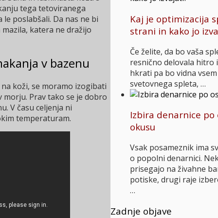
kanju tega tetoviranega
Kaj je optimizacija 
le poslabšali. Da nas ne bi
 mazila, katera ne dražijo
strani in kako jo izva
Če želite, da bo vaša sp
makanja v bazenu
resnično delovala hitro i
hkrati pa bo vidna vse
svetovnega spleta, …
a na koži, se moramo izogibati
v morju. Prav tako se je dobro
. V času celjenja ni
Izbira denarnice p
isokim temperaturam.
okusu
Vsak posameznik ima sv
o popolni denarnici. Nek
prisegajo na živahne bar
potiske, drugi raje izbe
…
Zadnje objave