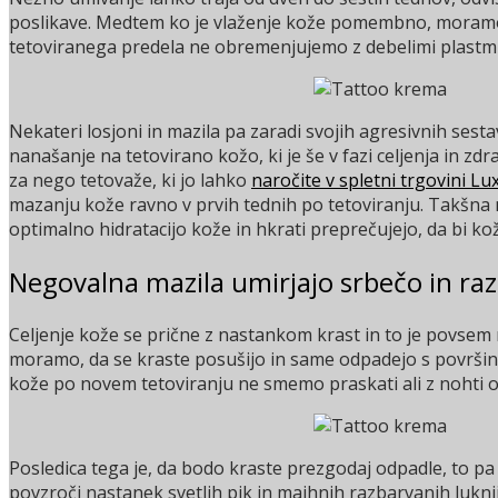
poslikave. Medtem ko je vlaženje kože pomembno, moramo 
tetoviranega predela ne obremenjujemo z debelimi plastmi 
Nekateri losjoni in mazila pa zaradi svojih agresivnih sest
nanašanje na tetovirano kožo, ki je še v fazi celjenja in zdr
za nego tetovaže, ki jo lahko
naročite v spletni trgovini Lu
mazanju kože ravno v prvih tednih po tetoviranju. Takšna 
optimalno hidratacijo kože in hkrati preprečujejo, da bi k
Negovalna mazila umirjajo srbečo in ra
Celjenje kože se prične z nastankom krast in to je povsem
moramo, da se kraste posušijo in same odpadejo s površi
kože po novem tetoviranju ne smemo praskati ali z nohti o
Posledica tega je, da bodo kraste prezgodaj odpadle, to pa
povzroči nastanek svetlih pik in majhnih razbarvanih luknji