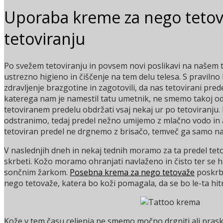
Uporaba kreme za nego teto
tetoviranju
Po svežem tetoviranju in povsem novi poslikavi na našem 
ustrezno higieno in čiščenje na tem delu telesa. S praviln
zdravljenje brazgotine in zagotovili, da nas tetovirani prede
katerega nam je namestil tatu umetnik, ne smemo takoj od
tetoviranem predelu obdržati vsaj nekaj ur po tetoviranju.
odstranimo, tedaj predel nežno umijemo z mlačno vodo in 
tetoviran predel ne drgnemo z brisačo, temveč ga samo na
V naslednjih dneh in nekaj tednih moramo za ta predel tet
skrbeti. Kožo moramo ohranjati navlaženo in čisto ter se 
sončnim žarkom.
Posebna krema za nego tetovaže
poskrbi
nego tetovaže, katera bo koži pomagala, da se bo le-ta hitre
Kože v tem času celjenja ne smemo močno drgniti ali praska