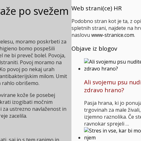
Web strani(ce) HR
važe po svežem
Podobno stran kot je ta, z op
spletnih strani, najdete na 
naslovu
www-stranice.com
.
telesu, moramo poskrbeti za
Objave iz blogov
o higieno bomo pospešili
l ne bi preveč bolel. Povoja,
straniti. Povoj moramo na
 Ko povoj po nekaj urah
antibakterijskim milom. Umit
Ali svojemu psu nudi
 rahlo obrišemo.
zdravo hrano?
ovirane kože še posebej
hkrati izogibati močnim
Pasja hrana, ki jo ponuj
 za ustrezno navlaženost in
trgovinah za male živali,
je zacelila.
izjemno raznolika. Če s
ravnokar sprejeli …
ti, saj jo s tem ranimo in