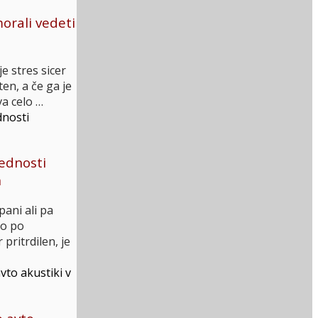
morali vedeti
e stres sicer
en, a če ga je
va celo …
ednosti
h
pani ali pa
jo po
pritrdilen, je