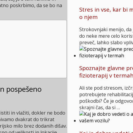
atno poskrbimo, da se bo na
Stres in vse, kar bi 
o njem
Strokovnjaki menijo, da j
do neke mere celo korist
preveč, lahko slabo vpli
Spoznajte glavne pr
fizioterapij v terma
 in pospešeno
Ali ste pod stresom, izčr
potrebujete rehabilitaci
poškodbi? Če je odgovor 
skrajni čas, da si …
iti in vlažiti, dokler ne bodo
mivamo dvakrat do trikrat
ijsko milo brez dodanih dišav.
o od velikosti in lokacije