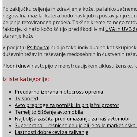
Po zaključku celjenja in zdravljenja kože, pa lahko začne
negovalna mazila, katera bodo navkljub izpostavljanju so
beljenje tetoviranega predela. Takšne kreme za nego tetov
faktorje, ki našo kožo ščitijo pred škodljivimi
UVA in UVB ža
staranje kože.
V podjetju
Psihovital
nudijo tako individualno kot skupinsk
duševnih težav in reševanje medosebnih in čustvenih težav
Plodni dnevi
nastopijo v menstruacijskem ciklusu ženske, ko
Iz iste kategorije:
Preudarno izbrana motocross oprema
Tv spored
Avto preproge za potniški in prtljažni prostor
Temeljito čiščenje avtomobila
Najboljša zaščita pred umazanijo za naš avtomobil
Superhrana – resnično deluje ali je to le marketinška
Lastnosti dobre cevi za zalivanje