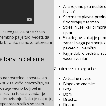
Ali svojemu psu nudite 
hrano?
Spoznajte glavne predn
fizioterapij v termah
Stres in vse, kar bi mora
 bi tvegali, da bi se črnilo
njem
membno pa je tudi vedeti, da
5 razlogov, zakaj je po
ki bi lahko na novo tetovirani
zanesljivega partnerja 
paketov v Nemčijo
Kaj je dobro vedeti o avt
 barv in beljenje
vašem vozilu?
Zanimive kategorije
bo neposredno izpostavljen
Aktualne novice
 stiku s kožo povzročijo, da
Blagovne znamke
ostaja vedno bolj bel in
Blogi
likav na telesu, vendar je
Dom
tetoviranju. Tako je najbolje,
Društva
neposreden stik s soncem.
Finance