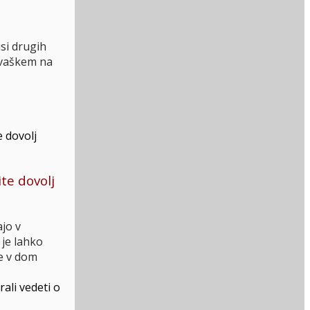
isi drugih
hrvaškem na
te dovolj
ajo v
 je lahko
te v dom