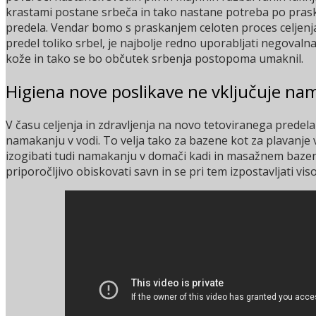
krastami postane srbeča in tako nastane potreba po pras
predela. Vendar bomo s praskanjem celoten proces celjenja 
predel toliko srbel, je najbolje redno uporabljati negovalna
kože in tako se bo občutek srbenja postopoma umaknil.
Higiena nove poslikave ne vključuje na
V času celjenja in zdravljenja na novo tetoviranega predel
namakanju v vodi. To velja tako za bazene kot za plavanje 
izogibati tudi namakanju v domači kadi in masažnem bazenu
priporočljivo obiskovati savn in se pri tem izpostavljati v