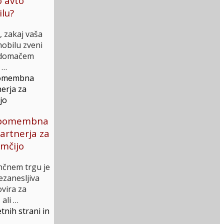
o avto
ilu?
i, zakaj vaša
obilu zveni
v domačem
 …
je pomembna
partnerja za
emčijo
čnem trgu je
ezanesljiva
ovira za
 ali …