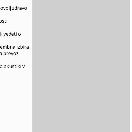
dovolj zdravo
osti
li vedeti o
membna izbira
za prevoz
o akustiki v