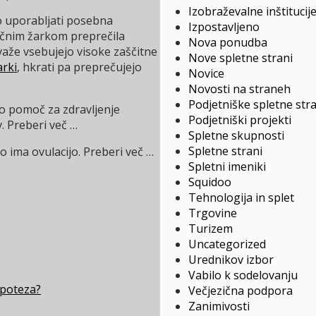
Izobraževalne inštitucij
mo uporabljati posebna
Izpostavljeno
nčnim žarkom preprečila
Nova ponudba
aže vsebujejo visoke zaščitne
Nove spletne strani
rki
, hkrati pa preprečujejo
Novice
Novosti na straneh
Podjetniške spletne str
o pomoč za zdravljenje
Podjetniški projekti
. Preberi več …
Spletne skupnosti
Spletne strani
 ima ovulacijo. Preberi več …
Spletni imeniki
Squidoo
Tehnologija in splet
Trgovine
Turizem
Uncategorized
Urednikov izbor
Vabilo k sodelovanju
 poteza?
Večjezična podpora
Zanimivosti