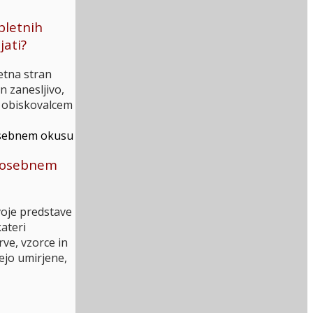
spletnih
jati?
letna stran
n zanesljivo,
m obiskovalcem
o osebnem
oje predstave
ateri
ve, vzorce in
rejo umirjene,