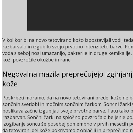
V kolikor bi na novo tetovirano kožo izpostavljali vodi, tedaj
razbarvalo in izgubilo svojo prvotno intenziteto barve. Po
voda s seboj nosi umazanijo, bakterije in druge kemikalije, 
koži povzročile okužbe in rane.
Negovalna mazila preprečujejo izginjanje
kože
Poskrbeti moramo, da na novo tetovirani predel kože ne 
sončnih svetlobi in močnim sončnim žarkom. Sončni žarki v
poslikava začne izgubljati svoje prvotne barve. Tatu tako p
razbarvan. Sončni žarki na splošno povzročajo beljenje pos
izogibanje soncu še posebej pomembno v prvih mesecih po 
da tetovirani del kože pokrivamo z oblačili in preprečimo 