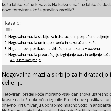
koža lahko začne krvaveti. Na kakšne načine lahko še dod
novo tetovirana koža pravilno zacelila?
Kazalo:
Negovalna mazila skrbijo za hidratacijo in pospešeno celjenje
Negovalna mazila umirjajo srbečo in razdraženo kožo
Higiena nove poslikave ne vključuje namakanja v bazenu
Negovalna mazila preprečujejo izginjanje barv in beljenje kože
Iz iste kategorije:
Negovalna mazila skrbijo za hidratacijo
celjenje
Tetovirani predel kože moramo vsak dan znova ustrezno čist
kraste na koži dokončno izginile. Predel nove poslikave u
dnevno. Pri umivanju uporabimo mlačno vodo in antibakter
Nežno umivanje lahko traja od dveh do šestih tednov, odvisn