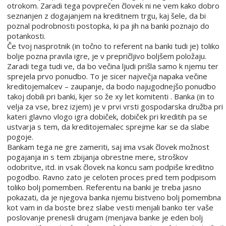
otrokom. Zaradi tega povprečen človek ni ne vem kako dobro
seznanjen z dogajanjem na kreditnem trgu, kaj šele, da bi
poznal podrobnosti postopka, ki pa jih na banki poznajo do
potankosti.
Če tvoj nasprotnik (in točno to referent na banki tudi je) toliko
bolje pozna pravila igre, je v prepričljivo boljšem položaju.
Zaradi tega tudi ve, da bo večina ljudi prišla samo k njemu ter
sprejela prvo ponudbo. To je sicer največja napaka večine
kreditojemalcev – zaupanje, da bodo najugodnejšo ponudbo
takoj dobili pri banki, kjer so že xy let komitenti . Banka (in to
velja za vse, brez izjem) je v prvi vrsti gospodarska družba pri
kateri glavno vlogo igra dobiček, dobiček pri kreditih pa se
ustvarja s tem, da kreditojemalec sprejme kar se da slabe
pogoje.
Bankam tega ne gre zameriti, saj ima vsak človek možnost
pogajanja in s tem zbijanja obrestne mere, stroškov
odobritve, itd. in vsak človek na koncu sam podpiše kreditno
pogodbo. Ravno zato je celoten proces pred tem podpisom
toliko bolj pomemben. Referentu na banki je treba jasno
pokazati, da je njegova banka njemu bistveno bolj pomembna
kot vam in da boste brez slabe vesti menjali banko ter vaše
poslovanje prenesli drugam (menjava banke je eden bolj