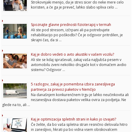
Strokovnjaki menijo, da je stres sicer do neke mere celo
koristen, a če ga je preveč, lahko slabo vpliva celo …
Spoznajte glavne prednosti fizioterapij v termah
Ali ste pod stresom, izčrpani ali pa potrebujete
rehabilitacijo po poškodbi? Če je odgovor pritrdilen, je
skrajni čas, da si …
Kaj je dobro vedeti o avto akustiki v vašem vozilu?
Ali ste se kdaj spraševali, zakaj vaša najljubša pesem v
avtomobilu zveni nekoliko drugače kot v domačem avdio
sistemu? Odgovor …
5 razlogov, zakaj je pomembna izbira zanesljivega
partnerja za prevoz paketov v Nemčijo
Na današnjem konkurenčnem trgu je lahko neučinkovita ali
nezanesljiva dostava paketov velika ovira za podjetja. Ne
glede na to, ali …
Kaj je optimizacija spletnih strani in kako jo izvajati?
Če želite, da bo vaša spletna stran resnično delovala hitro
in zanesljivo, hkrati pa bo vidna vsem obiskovalcem