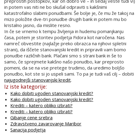
preprostih postopkov, kar on dobro ve – in sedaj veste tudi vi)
in potem vas niti ne bo skušal odpraviti s kakšnimi
katastrofalno slabimi ponudbami. Še bolje je, če mu že takoj na
mizo položite dve-tri ponudbe drugih bank in potem mu bo
kristalno jasno, da mislite resno.
In če se vrnemo k tempu življenja in hudemu pomanjkanju
časa, potem je storitev podjetja Fidora kot naročena. Nas
namreč obvestite (najlažje preko obrazca na njihovi spletni
strani), da iščete stanovanjski kredit in pripravili vam bomo
ponudbe različnih bank. Plačani smo s strani bank in še to
samo, če sprejmete kakšno našo ponudbo, kar preprosto
pomeni, da se na vse pretege trudimo, da uredimo boljšo
ponudbo, kot ste si jo uspeli sami. To pa je tudi vaš cilj – dobiti
najugodnejši stanovanjski kredit
.
Iz iste kategorije:
Kako dobiti ugoden stanovanjski kredit?
Kako dobiti ugoden stanovanjski kredit?
Krediti – katero obliko izbrati?
Krediti – katero obliko izbrati?
Gibanje cene srebra
Zdravstveno zavarovanje Maribor
Sanacija podjetja